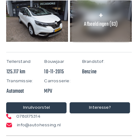
Afbeeldingen (63)
Tellerstand
Bouwjaar
Brandstof:
125.117 km
10-11-2015
Benzine
Transmissie:
Carrosserie:
Automaat
MPV
Inruilvoorstel
Interesse?
0786175314
info@autohessing.nl