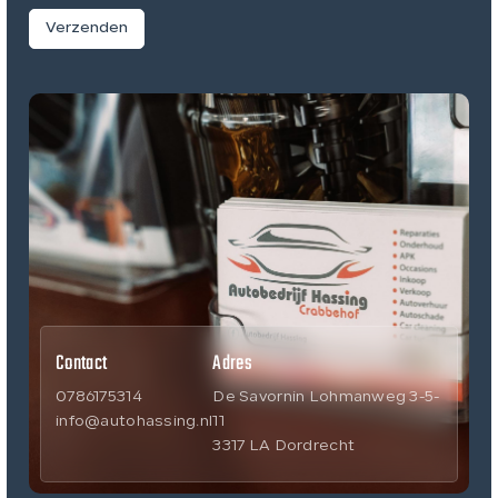
Verzenden
Contact
Adres
0786175314
De Savornin Lohmanweg 3-5-
info@autohassing.nl
11
3317 LA Dordrecht