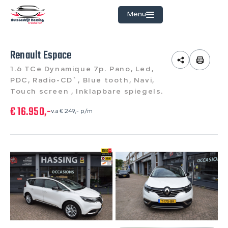
Menu
Renault Espace
Home
1.6 TCe Dynamique 7p. Pano, Led,
Aanbod
PDC, Radio-CD`, Blue tooth, Navi,
Touch screen , Inklapbare spiegels.
Diensten
€ 16.950,-
v.a € 249,- p/m
Werkplaats
Over ons
Verkocht
Contact