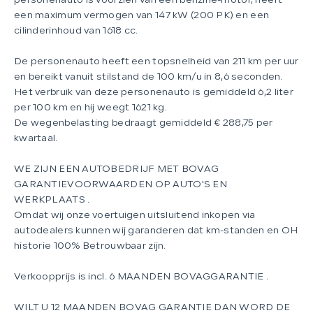
personenauto is voorzien van een benzine-motor, heeft
een maximum vermogen van 147 kW (200 PK) en een
cilinderinhoud van 1618 cc.
De personenauto heeft een topsnelheid van 211 km per uur
en bereikt vanuit stilstand de 100 km/u in 8,6 seconden.
Het verbruik van deze personenauto is gemiddeld 6,2 liter
per 100 km en hij weegt 1621 kg.
De wegenbelasting bedraagt gemiddeld € 288,75 per
kwartaal.
WE ZIJN EEN AUTOBEDRIJF MET BOVAG
GARANTIEVOORWAARDEN OP AUTO'S EN
WERKPLAATS .
Omdat wij onze voertuigen uitsluitend inkopen via
autodealers kunnen wij garanderen dat km-standen en OH
historie 100% Betrouwbaar zijn.
Verkoopprijs is incl. 6 MAANDEN BOVAGGARANTIE .
WILT U 12 MAANDEN BOVAG GARANTIE DAN WORD DE