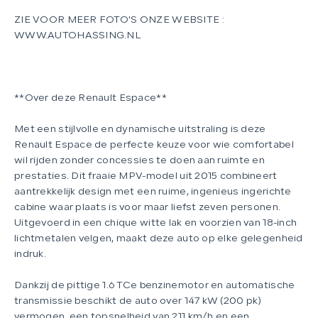
ZIE VOOR MEER FOTO'S ONZE WEBSITE :
WWW.AUTOHASSING.NL
**Over deze Renault Espace**
Met een stijlvolle en dynamische uitstraling is deze
Renault Espace de perfecte keuze voor wie comfortabel
wil rijden zonder concessies te doen aan ruimte en
prestaties. Dit fraaie MPV-model uit 2015 combineert
aantrekkelijk design met een ruime, ingenieus ingerichte
cabine waar plaats is voor maar liefst zeven personen.
Uitgevoerd in een chique witte lak en voorzien van 18-inch
lichtmetalen velgen, maakt deze auto op elke gelegenheid
indruk.
Dankzij de pittige 1.6 TCe benzinemotor en automatische
transmissie beschikt de auto over 147 kW (200 pk)
vermogen, een topsnelheid van 211 km/h en een